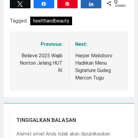
0
Tweet
Share
Pin
Share
SHARES
Tagged:
healthandbeauty
Previous:
Next:
Navigasi
pos
Believe 2025 Wajib
Harper Malioboro
Nonton Jelang HUT
Hadirkan Menu
RI
Signature Gudeg
Mercon Tugu
TINGGALKAN BALASAN
Alamat email Anda tidak akan dipublikasikan.