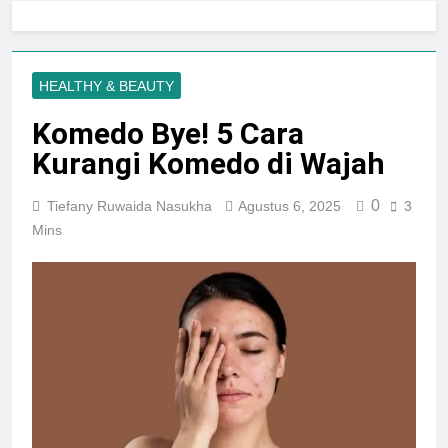
Jogja City Mall Sepanjang
Agustus 2026 Dengan Tema
Agustus 3, 2026
Nation Heritage
Plaza Ambarrukmo Rayakan
HUT KE-81 RI
HEALTHY & BEAUTY
Melalui “INDEPENDENCE
Agustus 3, 2026
SPIRIT”, Hadirkan Promo
Komedo Bye! 5 Cara
Hingga 80% Dan Rangkaian
Event Spesial
Kurangi Komedo di Wajah
0
Tiefany Ruwaida Nasukha
Agustus 6, 2025
3
Mins