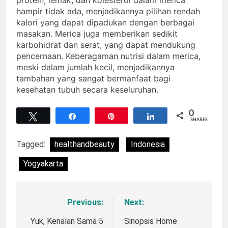
protein, lemak, dan kolesterol dalam merica
hampir tidak ada, menjadikannya pilihan rendah
kalori yang dapat dipadukan dengan berbagai
masakan. Merica juga memberikan sedikit
karbohidrat dan serat, yang dapat mendukung
pencernaan. Keberagaman nutrisi dalam merica,
meski dalam jumlah kecil, menjadikannya
tambahan yang sangat bermanfaat bagi
kesehatan tubuh secara keseluruhan.
0
Tweet
Share
Pin
Share
SHARES
Tagged:
healthandbeauty
Indonesia
Yogyakarta
Previous:
Next:
Navigasi
pos
Yuk, Kenalan Sama 5
Sinopsis Home