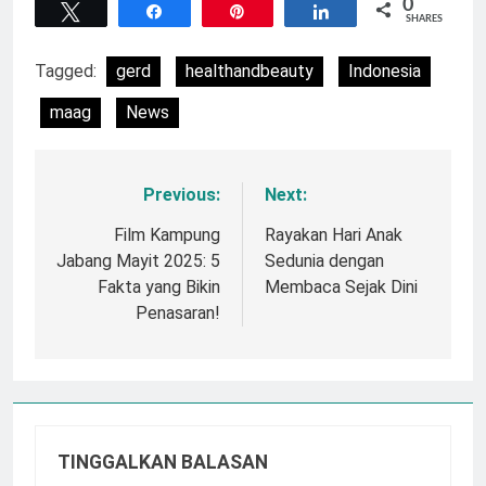
0
Tweet
Share
Pin
Share
SHARES
Tagged:
gerd
healthandbeauty
Indonesia
maag
News
Previous:
Next:
Navigasi
pos
Film Kampung
Rayakan Hari Anak
Jabang Mayit 2025: 5
Sedunia dengan
Fakta yang Bikin
Membaca Sejak Dini
Penasaran!
TINGGALKAN BALASAN