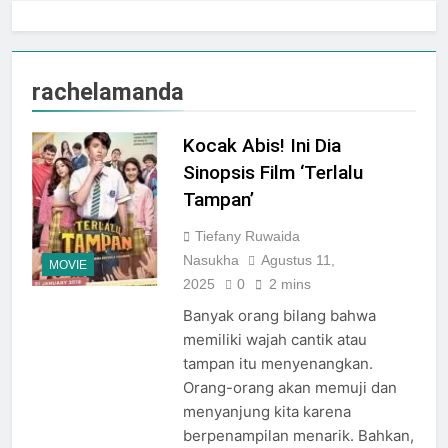
Jogja City Mall Sepanjang
Agustus 2026 Dengan Tema
Agustus 3, 2026
Nation Heritage
Plaza Ambarrukmo Rayakan
HUT KE-81 RI
rachelamanda
Melalui “INDEPENDENCE
Agustus 3, 2026
SPIRIT”, Hadirkan Promo
Hingga 80% Dan Rangkaian
Kocak Abis! Ini Dia
Event Spesial
Sinopsis Film ‘Terlalu
Tampan’
Tiefany Ruwaida
Nasukha
Agustus 11,
MOVIE
2025
0
2 mins
Banyak orang bilang bahwa
memiliki wajah cantik atau
tampan itu menyenangkan.
Orang-orang akan memuji dan
menyanjung kita karena
berpenampilan menarik. Bahkan,