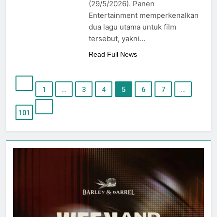
(29/5/2026). Panen
Entertainment memperkenalkan
dua lagu utama untuk film
tersebut, yakni…
Read Full News
1
…
3
4
5
6
7
…
101