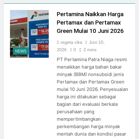
Plaza Ambarrukmo Rayakan
HUT KE-81 RI
Melalui “INDEPENDENCE
Pertamina Naikkan Harga
Agustus 3, 2026
SPIRIT”, Hadirkan Promo
Galeria Mall Sambut Bulan
Pertamax dan Pertamax
Hingga 80% Dan Rangkaian
Kemerdekaan dengan Tema
Event Spesial
Green Mulai 10 Juni 2026
“Harmoni Nusantara”
Juli 31, 2026
Adinata Nusantara
regeta cika
Juni 10,
Negeriku 2026: Perayaan
2026
0
2 mins
NEWS
HUT RI di Malioboro Mall
Juli 31, 2026
PT Pertamina Patra Niaga resmi
Rayakan HUT RI ke-81, Plaza
menaikkan harga bahan bakar
Malioboro Hadirkan
kolaborasi Program Belanja
minyak (BBM) nonsubsidi jenis
Juli 31, 2026
Nasional “Indonesia
Pertamax dan Pertamax Green
SCH Siap Semarakkan
Shopping Festival 2026”
Indonesia Shopping Festival
mulai 10 Juni 2026. Penyesuaian
dengan Pesona Malioboro
Hadirkan Diskon Hingga
harga ini dilakukan sebagai
Juli 31, 2026
80%
RESMI DIGELAR, INDONESIA
bagian dari evaluasi berkala
SHOPPING FESTIVAL 2026
perusahaan yang
SIAPKAN EVENT MENARIK &
Juli 31, 2026
mempertimbangkan
DISKON BELANJA DI LIPPO
Kemeriahan Menyambut
perkembangan harga minyak
PLAZA JOGJA
Kemerdekaan RI di
mentah dunia dan kondisi pasar
Pakuwon Mall Jogja
Juli 31, 2026