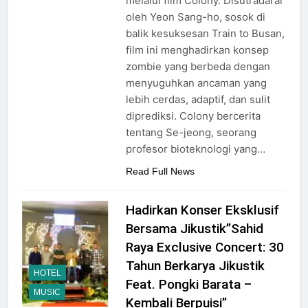
melalui film Colony. Disutradarai
oleh Yeon Sang-ho, sosok di
balik kesuksesan Train to Busan,
film ini menghadirkan konsep
zombie yang berbeda dengan
menyuguhkan ancaman yang
lebih cerdas, adaptif, dan sulit
diprediksi. Colony bercerita
tentang Se-jeong, seorang
profesor bioteknologi yang…
Read Full News
Hadirkan Konser Eksklusif
Bersama Jikustik”Sahid
Raya Exclusive Concert: 30
Tahun Berkarya Jikustik
HOTEL
Feat. Pongki Barata –
MUSIC
Kembali Berpuisi”