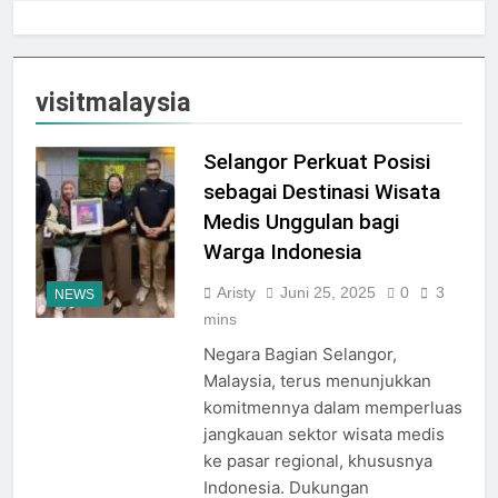
Melalui Goresan Seni
“Repelita Musik”, Rayakan
Lima Tahun Perjalanan di
Agustus 7, 2026
Candi Prambanan
visitmalaysia
Selangor Perkuat Posisi
sebagai Destinasi Wisata
Medis Unggulan bagi
Warga Indonesia
Aristy
Juni 25, 2025
0
3
NEWS
mins
Negara Bagian Selangor,
Malaysia, terus menunjukkan
komitmennya dalam memperluas
jangkauan sektor wisata medis
ke pasar regional, khususnya
Indonesia. Dukungan