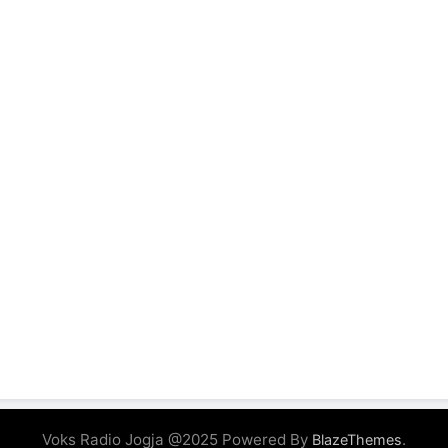
Voks Radio Jogja @2025 Powered By
.
BlazeThemes