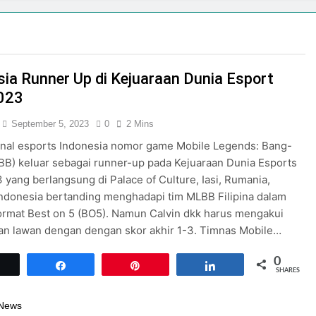
but Bulan Kemerdekaan dengan Tema “Harmoni Nusantara”
 Negeriku 2026: Perayaan HUT RI di Malioboro Mall
1, Plaza Malioboro Hadirkan kolaborasi Program Belanja Nas
sia Runner Up di Kejuaraan Dunia Esport
ioboro
023
an Indonesia Shopping Festival Hadirkan Diskon Hingga 80
September 5, 2023
0
2 Mins
onal esports Indonesia nomor game Mobile Legends: Bang-
INDONESIA SHOPPING FESTIVAL 2026 SIAPKAN EVENT MENAR
B) keluar sebagai runner-up pada Kejuaraan Dunia Esports
 yang berlangsung di Palace of Culture, Iasi, Rumania,
ndonesia bertanding menghadapi tim MLBB Filipina dalam
mbut Kemerdekaan RI di Pakuwon Mall Jogja
ormat Best on 5 (BO5). Namun Calvin dkk harus mengakui
an lawan dengan dengan skor akhir 1-3. Timnas Mobile…
0
Tweet
Share
Pin
Share
SHARES
 News