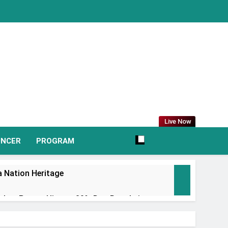
Live Now
UNCER
PROGRAM
 Nation Heritage
irkan Promo Hingga 80% Dan Rangkaian