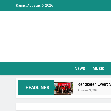
Skip
Kamis, Agustus 6, 2026
to
content
NEWS
MUSIC
Rangkaian Event S
HEADLINES
Agustus 3, 2026
Plaza Ambarrukmo 
Event Spesial
Agustus 3, 2026