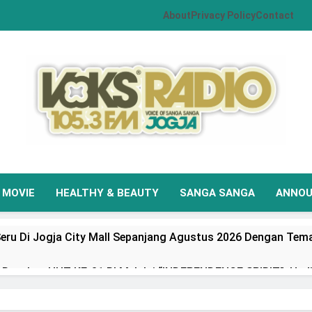
About
Privacy Policy
Contact
VOKS Radio Jogja
Your Soul Your Hits
MOVIE
HEALTHY & BEAUTY
SANGA SANGA
ANNO
eru Di Jogja City Mall Sepanjang Agustus 2026 Dengan Tema
Rayakan HUT KE-81 RI Melalui “INDEPENDENCE SPIRIT”, Had