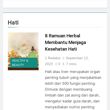
Jogja City Mall Sepanjang
Agustus 2026 Dengan Tema
Agustus 3, 2026
Nation Heritage
Plaza Ambarrukmo Rayakan
HUT KE-81 RI
Hati
Melalui “INDEPENDENCE
Agustus 3, 2026
SPIRIT”, Hadirkan Promo
Hingga 80% Dan Rangkaian
8 Ramuan Herbal
Event Spesial
Membantu Menjaga
Kesehatan Hati
Redaksi
September 12,
HEALTHY &
2023
0
7 mins
BEAUTY
Hati atau liver merupakan organ
penting tubuh yang menjalankan
lebih dari 500 fungsi penting.
Dimulai dengan membuang
limbah dan zat asing dari darah,
mengatur kadar gula darah, dan
menyediakan nutrisi penting.