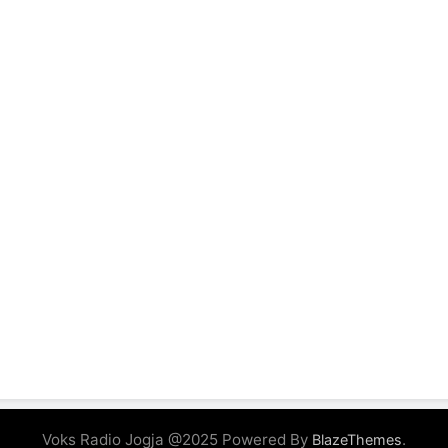
Voks Radio Jogja @2025 Powered By
.
BlazeThemes