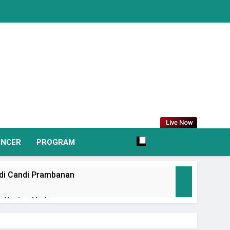
Live Now
UNCER
PROGRAM
 di Candi Prambanan
 Nation Heritage
irkan Promo Hingga 80% Dan Rangkaian