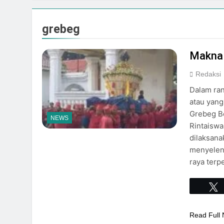
Event Spesial
Agustus 3, 2026
grebeg
Makna 
Redaksi
Dalam ra
atau yang
Grebeg B
NEWS
Rintaisw
dilaksana
menyeleng
raya terp
Read Full