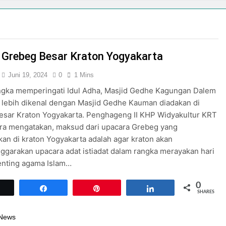
Grebeg Besar Kraton Yogyakarta
Juni 19, 2024
0
1 Mins
ngka memperingati Idul Adha, Masjid Gedhe Kagungan Dalem
 lebih dikenal dengan Masjid Gedhe Kauman diadakan di
esar Kraton Yogyakarta. Penghageng II KHP Widyakultur KRT
ara mengatakan, maksud dari upacara Grebeg yang
kan di kraton Yogyakarta adalah agar kraton akan
garakan upacara adat istiadat dalam rangka merayakan hari
enting agama Islam…
0
Tweet
Share
Pin
Share
SHARES
 News