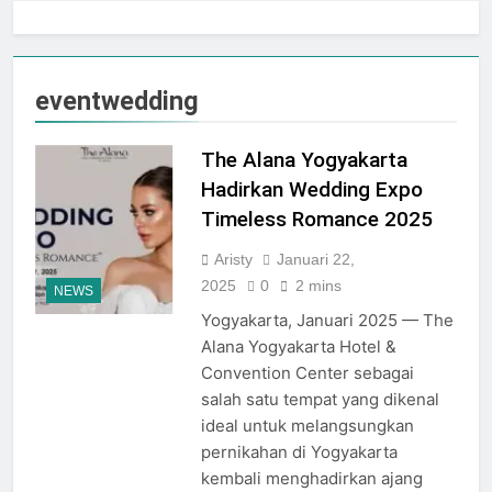
Jogja City Mall Sepanjang
Agustus 2026 Dengan Tema
Agustus 3, 2026
Nation Heritage
Plaza Ambarrukmo Rayakan
HUT KE-81 RI
eventwedding
Melalui “INDEPENDENCE
Agustus 3, 2026
SPIRIT”, Hadirkan Promo
Hingga 80% Dan Rangkaian
The Alana Yogyakarta
Event Spesial
Hadirkan Wedding Expo
Timeless Romance 2025
Aristy
Januari 22,
2025
0
2 mins
NEWS
Yogyakarta, Januari 2025 — The
Alana Yogyakarta Hotel &
Convention Center sebagai
salah satu tempat yang dikenal
ideal untuk melangsungkan
pernikahan di Yogyakarta
kembali menghadirkan ajang