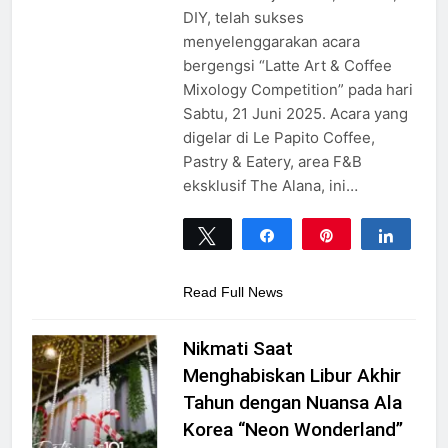
DIY, telah sukses
menyelenggarakan acara
bergengsi “Latte Art & Coffee
Mixology Competition” pada hari
Sabtu, 21 Juni 2025. Acara yang
digelar di Le Papito Coffee,
Pastry & Eatery, area F&B
eksklusif The Alana, ini…
Tweet
Share
Pin
Share
0
SHARES
Read Full News
Nikmati Saat
Menghabiskan Libur Akhir
Tahun dengan Nuansa Ala
Korea “Neon Wonderland”