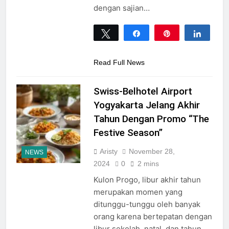
dengan sajian…
Tweet
Share
Pin
Share
0
SHARES
Read Full News
Swiss-Belhotel Airport
Yogyakarta Jelang Akhir
Tahun Dengan Promo “The
Festive Season”
Aristy
November 28,
NEWS
2024
0
2 mins
Kulon Progo, libur akhir tahun
merupakan momen yang
ditunggu-tunggu oleh banyak
orang karena bertepatan dengan
libur sekolah, natal, dan tahun