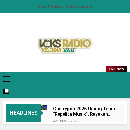
Skip
About
Privacy Policy
Contact
to
content
VOKS Radio
Your Soul Your Hits
Live Now
Jogja
Cherrypop 2026 Usung Tema
HEADLINES
“Repelita Musik”, Rayakan
Lima Tahun Perjalanan di
Agustus 7, 2026
Candi Prambanan
Rangkaian Event Seru Di