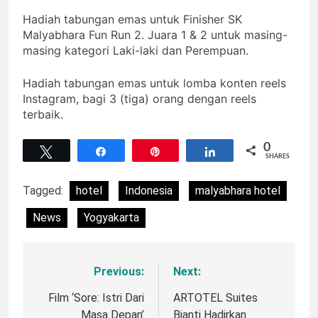
Hadiah tabungan emas untuk Finisher SK
Malyabhara Fun Run 2. Juara 1 & 2 untuk masing-
masing kategori Laki-laki dan Perempuan.
Hadiah tabungan emas untuk lomba konten reels
Instagram, bagi 3 (tiga) orang dengan reels
terbaik.
0
Tweet
Share
Pin
Share
SHARES
Tagged:
hotel
Indonesia
malyabhara hotel
News
Yogyakarta
Previous:
Next:
Navigasi
pos
Film ‘Sore: Istri Dari
ARTOTEL Suites
Masa Depan’
Bianti Hadirkan