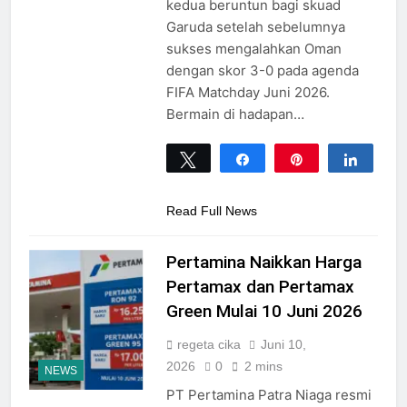
kedua beruntun bagi skuad
Garuda setelah sebelumnya
sukses mengalahkan Oman
dengan skor 3-0 pada agenda
FIFA Matchday Juni 2026.
Bermain di hadapan…
Tweet
Share
Pin
Share
0
SHARES
Read Full News
Pertamina Naikkan Harga
Pertamax dan Pertamax
Green Mulai 10 Juni 2026
regeta cika
Juni 10,
2026
0
2 mins
NEWS
PT Pertamina Patra Niaga resmi