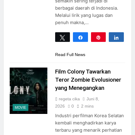
semakin sering terjadi di
berbagai daerah di Indonesia.
Melalui lirik yang lugas dan
penuh makna,…
Tweet
Share
Pin
Share
0
SHARES
Read Full News
Film Colony Tawarkan
Teror Zombie Evolusioner
yang Menegangkan
regeta cika
Juni 8,
2026
0
2 mins
MOVIE
Industri perfilman Korea Selatan
kembali menghadirkan karya
terbaru yang menarik perhatian