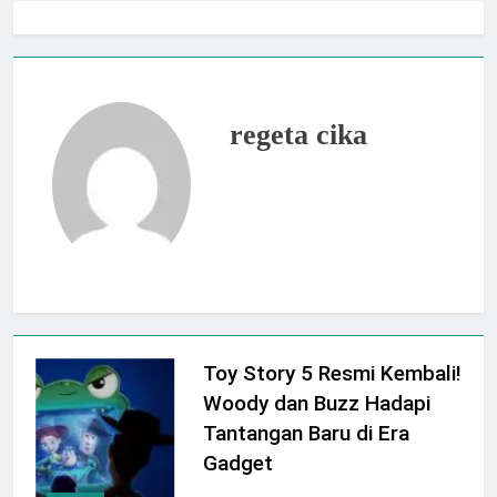
Jogja City Mall Sepanjang
Agustus 2026 Dengan Tema
Agustus 3, 2026
Nation Heritage
Plaza Ambarrukmo Rayakan
HUT KE-81 RI
Melalui “INDEPENDENCE
Agustus 3, 2026
SPIRIT”, Hadirkan Promo
regeta cika
Hingga 80% Dan Rangkaian
Event Spesial
Toy Story 5 Resmi Kembali!
Woody dan Buzz Hadapi
Tantangan Baru di Era
Gadget