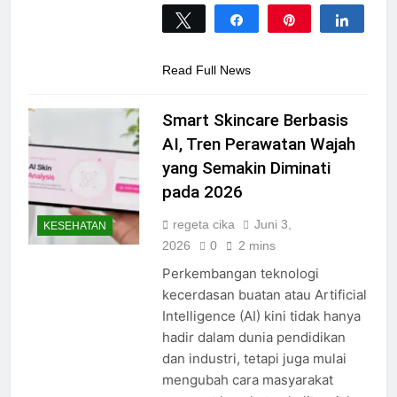
Tweet
Share
Pin
Share
0
SHARES
Read Full News
Smart Skincare Berbasis
AI, Tren Perawatan Wajah
yang Semakin Diminati
pada 2026
regeta cika
Juni 3,
KESEHATAN
2026
0
2 mins
Perkembangan teknologi
kecerdasan buatan atau Artificial
Intelligence (AI) kini tidak hanya
hadir dalam dunia pendidikan
dan industri, tetapi juga mulai
mengubah cara masyarakat