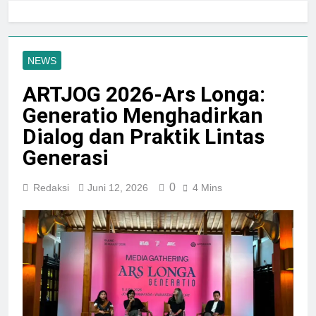
Melalui Goresan Seni
“Repelita Musik”, Rayakan
Lima Tahun Perjalanan di
Agustus 7, 2026
Candi Prambanan
NEWS
ARTJOG 2026-Ars Longa:
Generatio Menghadirkan
Dialog dan Praktik Lintas
Generasi
0
Redaksi
Juni 12, 2026
4 Mins