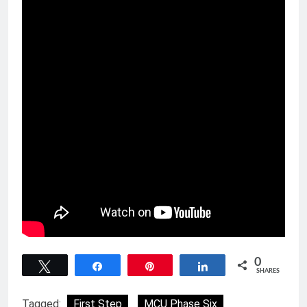
0
Tweet
Share
Pin
Share
SHARES
Tagged:
First Step
MCU Phase Six