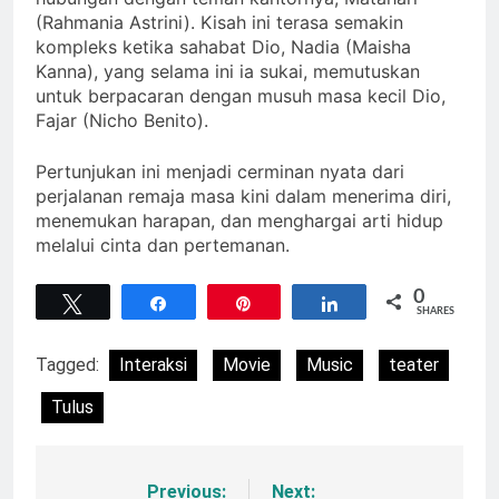
(Rahmania Astrini). Kisah ini terasa semakin
kompleks ketika sahabat Dio, Nadia (Maisha
Kanna), yang selama ini ia sukai, memutuskan
untuk berpacaran dengan musuh masa kecil Dio,
Fajar (Nicho Benito).
Pertunjukan ini menjadi cerminan nyata dari
perjalanan remaja masa kini dalam menerima diri,
menemukan harapan, dan menghargai arti hidup
melalui cinta dan pertemanan.
0
Tweet
Share
Pin
Share
SHARES
Tagged:
Interaksi
Movie
Music
teater
Tulus
Previous:
Next:
Navigasi