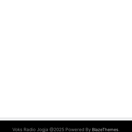
Voks Radio Jogja @2025 Powered By
.
BlazeThemes