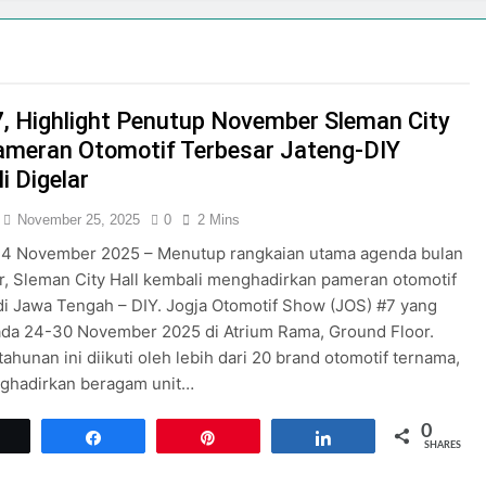
but Bulan Kemerdekaan dengan Tema “Harmoni Nusantara”
 Negeriku 2026: Perayaan HUT RI di Malioboro Mall
1, Plaza Malioboro Hadirkan kolaborasi Program Belanja Nas
, Highlight Penutup November Sleman City
ioboro
Pameran Otomotif Terbesar Jateng-DIY
i Digelar
an Indonesia Shopping Festival Hadirkan Diskon Hingga 80
November 25, 2025
0
2 Mins
INDONESIA SHOPPING FESTIVAL 2026 SIAPKAN EVENT MENAR
24 November 2025 – Menutup rangkaian utama agenda bulan
, Sleman City Hall kembali menghadirkan pameran otomotif
di Jawa Tengah – DIY. Jogja Otomotif Show (JOS) #7 yang
mbut Kemerdekaan RI di Pakuwon Mall Jogja
ada 24-30 November 2025 di Atrium Rama, Ground Floor.
ahunan ini diikuti oleh lebih dari 20 brand otomotif ternama,
ghadirkan beragam unit…
0
Tweet
Share
Pin
Share
SHARES