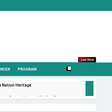
Live Now
UNCER
PROGRAM
 Nation Heritage
irkan Promo Hingga 80% Dan Rangkaian