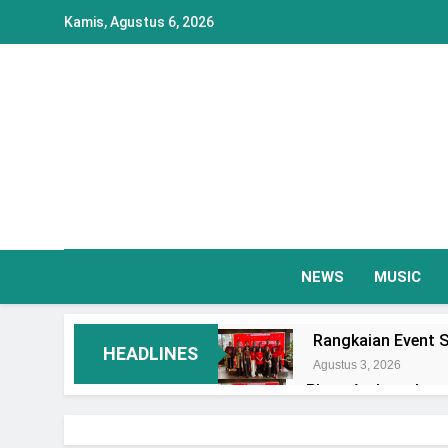
Skip
Kamis, Agustus 6, 2026
to
content
NEWS
MUSIC
Rangkaian Event S
HEADLINES
Agustus 3, 2026
Plaza Ambarrukmo 
Event Spesial
Agustus 3, 2026