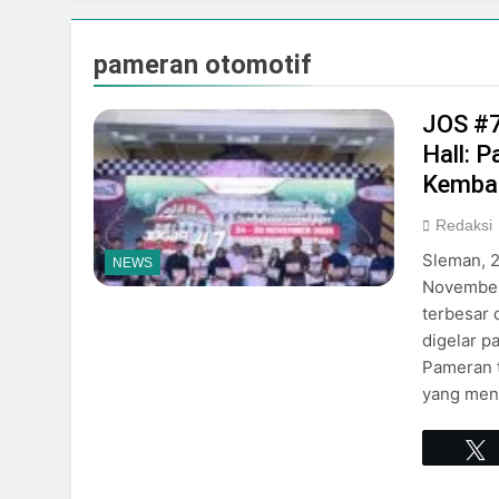
Galeria Mall Sam
Juli 31, 2026
pameran otomotif
Adinata Nusantara
Juli 31, 2026
Rayakan HUT RI ke-8
JOS #7
dengan Pesona Mal
Hall: 
Juli 31, 2026
Kembal
SCH Siap Semarakk
Juli 31, 2026
Redaksi
RESMI DIGELAR, 
Sleman, 
NEWS
JOGJA
November
Juli 31, 2026
terbesar 
Kemeriahan Menya
digelar p
Juli 31, 2026
Pameran t
yang men