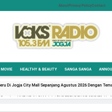
About
Privacy Policy
Contact
VOKS Radio Jogja
Your Soul Your Hits
MOVIE
HEALTHY & BEAUTY
SANGA SANGA
ANNO
eru Di Jogja City Mall Sepanjang Agustus 2026 Dengan Tema
Rayakan HUT KE-81 RI Melalui “INDEPENDENCE SPIRIT”, Had