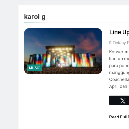
Event Spesial
Agustus 3, 2026
karol g
Line U
Tiefany
Konser mu
line up m
para pen
MUSIC
manggung 
Coachella
April dan
Read Full