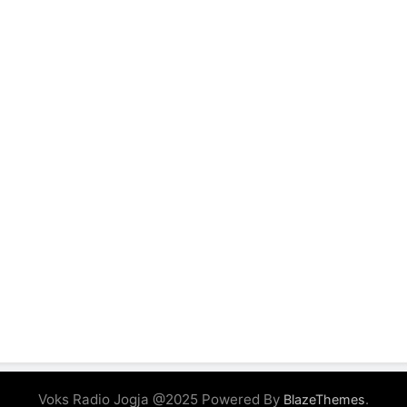
Voks Radio Jogja @2025 Powered By
.
BlazeThemes