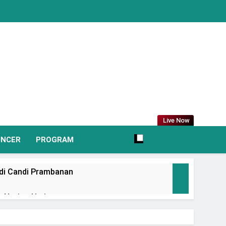
Live Now
UNCER
PROGRAM
 di Candi Prambanan
 Nation Heritage
irkan Promo Hingga 80% Dan Rangkaian