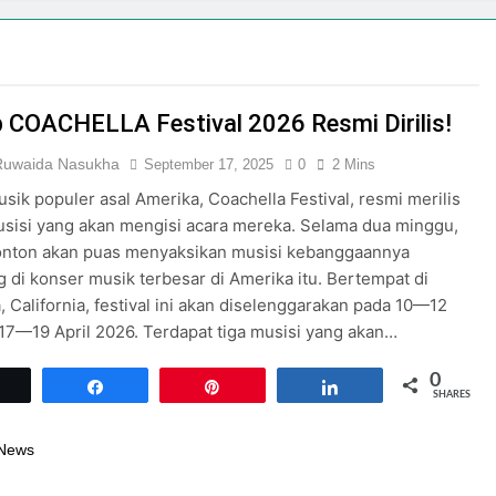
p COACHELLA Festival 2026 Resmi Dirilis!
 Ruwaida Nasukha
September 17, 2025
0
2 Mins
sik populer asal Amerika, Coachella Festival, resmi merilis
usisi yang akan mengisi acara mereka. Selama dua minggu,
onton akan puas menyaksikan musisi kebanggaannya
di konser musik terbesar di Amerika itu. Bertempat di
, California, festival ini akan diselenggarakan pada 10—12
 17—19 April 2026. Terdapat tiga musisi yang akan…
0
Tweet
Share
Pin
Share
SHARES
 News