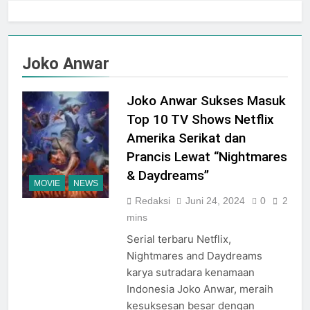
Jogja City Mall Sepanjang
Agustus 2026 Dengan Tema
Agustus 3, 2026
Nation Heritage
Plaza Ambarrukmo Rayakan
HUT KE-81 RI
Joko Anwar
Melalui “INDEPENDENCE
Agustus 3, 2026
SPIRIT”, Hadirkan Promo
Hingga 80% Dan Rangkaian
Joko Anwar Sukses Masuk
Event Spesial
Top 10 TV Shows Netflix
Amerika Serikat dan
Prancis Lewat “Nightmares
& Daydreams”
MOVIE
NEWS
Redaksi
Juni 24, 2024
0
2
mins
Serial terbaru Netflix,
Nightmares and Daydreams
karya sutradara kenamaan
Indonesia Joko Anwar, meraih
kesuksesan besar dengan