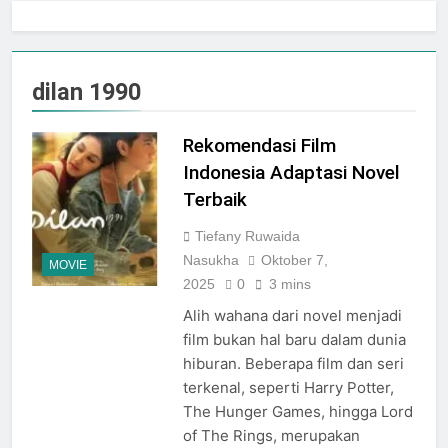
Jogja City Mall Sepanjang
Agustus 2026 Dengan Tema
Agustus 3, 2026
Nation Heritage
Plaza Ambarrukmo Rayakan
HUT KE-81 RI
dilan 1990
Melalui “INDEPENDENCE
Agustus 3, 2026
SPIRIT”, Hadirkan Promo
Hingga 80% Dan Rangkaian
Rekomendasi Film
Event Spesial
Indonesia Adaptasi Novel
Terbaik
Tiefany Ruwaida
Nasukha
Oktober 7,
MOVIE
2025
0
3 mins
Alih wahana dari novel menjadi
film bukan hal baru dalam dunia
hiburan. Beberapa film dan seri
terkenal, seperti Harry Potter,
The Hunger Games, hingga Lord
of The Rings, merupakan