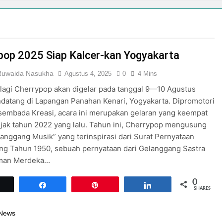
pop 2025 Siap Kalcer-kan Yogyakarta
 Ruwaida Nasukha
Agustus 4, 2025
0
4 Mins
lagi Cherrypop akan digelar pada tanggal 9—10 Agustus
atang di Lapangan Panahan Kenari, Yogyakarta. Dipromotori
embada Kreasi, acara ini merupakan gelaran yang keempat
ejak tahun 2022 yang lalu. Tahun ini, Cherrypop mengusung
anggang Musik” yang terinspirasi dari Surat Pernyataan
ng Tahun 1950, sebuah pernyataan dari Gelanggang Sastra
man Merdeka…
0
Tweet
Share
Pin
Share
SHARES
 News