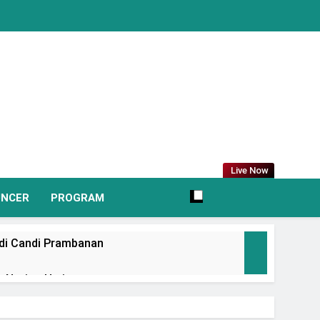
Live Now
UNCER
PROGRAM
 di Candi Prambanan
 Nation Heritage
irkan Promo Hingga 80% Dan Rangkaian