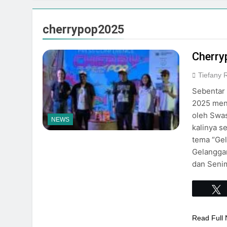
Event Spesial
Agustus 3, 2026
cherrypop2025
Cherry
Tiefany
Sebentar 
2025 mend
oleh Swas
NEWS
kalinya s
tema “Gel
Gelangga
dan Seni
Read Full