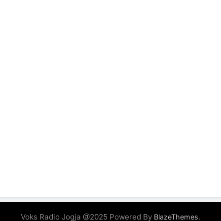
Voks Radio Jogja @2025 Powered By
.
BlazeThemes