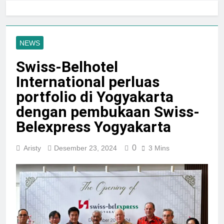
Jogja City Mall Sepanjang
Agustus 2026 Dengan Tema
Agustus 3, 2026
Nation Heritage
Plaza Ambarrukmo Rayakan
HUT KE-81 RI
NEWS
Melalui “INDEPENDENCE
Agustus 3, 2026
SPIRIT”, Hadirkan Promo
Swiss-Belhotel
Hingga 80% Dan Rangkaian
Event Spesial
International perluas
portfolio di Yogyakarta
dengan pembukaan Swiss-
Belexpress Yogyakarta
0
Aristy
Desember 23, 2024
3 Mins