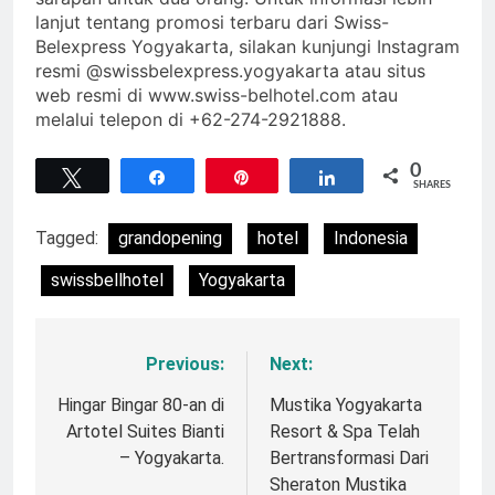
lanjut tentang promosi terbaru dari Swiss-
Belexpress Yogyakarta, silakan kunjungi Instagram
resmi @swissbelexpress.yogyakarta atau situs
web resmi di www.swiss-belhotel.com atau
melalui telepon di +62-274-2921888.
0
Tweet
Share
Pin
Share
SHARES
Tagged:
grandopening
hotel
Indonesia
swissbellhotel
Yogyakarta
Previous:
Next:
Navigasi
pos
Hingar Bingar 80-an di
Mustika Yogyakarta
Artotel Suites Bianti
Resort & Spa Telah
– Yogyakarta.
Bertransformasi Dari
Sheraton Mustika