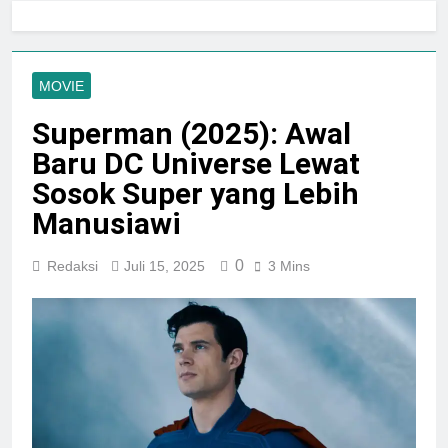
Jogja City Mall Sepanjang
Agustus 2026 Dengan Tema
Agustus 3, 2026
Nation Heritage
Plaza Ambarrukmo Rayakan
HUT KE-81 RI
MOVIE
Melalui “INDEPENDENCE
Agustus 3, 2026
SPIRIT”, Hadirkan Promo
Superman (2025): Awal
Hingga 80% Dan Rangkaian
Event Spesial
Baru DC Universe Lewat
Sosok Super yang Lebih
Manusiawi
0
Redaksi
Juli 15, 2025
3 Mins