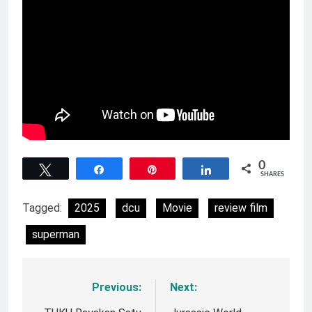
0
Tweet
Share
Pin
Share
SHARES
Tagged:
2025
dcu
Movie
review film
superman
Previous:
Next:
Navigasi