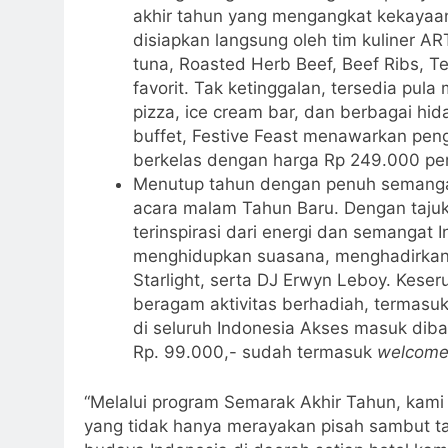
akhir tahun yang mengangkat kekayaa
disiapkan langsung oleh tim kuliner AR
tuna, Roasted Herb Beef, Beef Ribs, T
favorit. Tak ketinggalan, tersedia pul
pizza, ice cream bar, dan berbagai hid
buffet, Festive Feast menawarkan pen
berkelas dengan harga Rp 249.000 per
Menutup tahun dengan penuh semanga
acara malam Tahun Baru. Dengan tajuk
terinspirasi dari energi dan semangat I
menghidupkan suasana, menghadirkan p
Starlight, serta DJ Erwyn Leboy. Keser
beragam aktivitas berhadiah, termasuk
di seluruh Indonesia Akses masuk diba
Rp. 99.000,- sudah termasuk
welcome
“Melalui program Semarak Akhir Tahun, kam
yang tidak hanya merayakan pisah sambut 