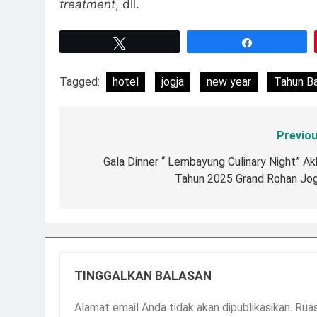
treatment
, dll.
Tweet
Share
Tagged:
hotel
jogja
new year
Tahun B
Previou
Navigasi
pos
Gala Dinner “ Lembayung Culinary Night” Akh
Tahun 2025 Grand Rohan Jog
TINGGALKAN BALASAN
Alamat email Anda tidak akan dipublikasikan.
Ruas