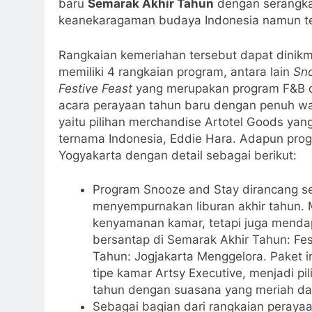
baru
Semarak Akhir Tahun
dengan serangka
keanekaragaman budaya Indonesia namun t
Rangkaian kemeriahan tersebut dapat dinikm
memiliki 4 rangkaian program, antara lain
Sn
Festive Feast
yang merupakan program F&B 
acara perayaan tahun baru dengan penuh wa
yaitu pilihan merchandise Artotel Goods ya
ternama Indonesia, Eddie Hara. Adapun progr
Yogyakarta dengan detail sebagai berikut:
Program Snooze and Stay dirancang s
menyempurnakan liburan akhir tahun. M
kenyamanan kamar, tetapi juga menda
bersantap di Semarak Akhir Tahun: Fes
Tahun: Jogjakarta Menggelora. Paket in
tipe kamar Artsy Executive, menjadi pi
tahun dengan suasana yang meriah da
Sebagai bagian dari rangkaian perayaan,