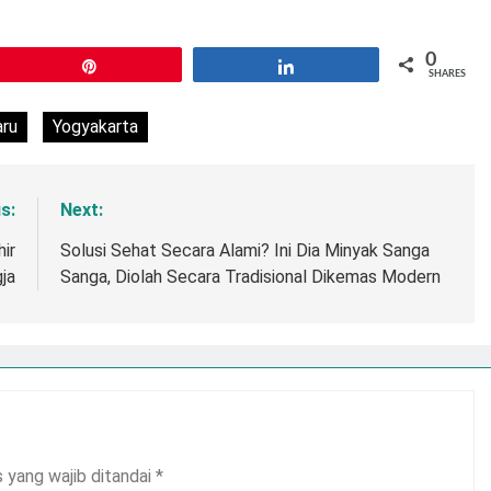
0
Pin
Share
SHARES
aru
Yogyakarta
s:
Next:
ir
Solusi Sehat Secara Alami? Ini Dia Minyak Sanga
ja
Sanga, Diolah Secara Tradisional Dikemas Modern
 yang wajib ditandai
*