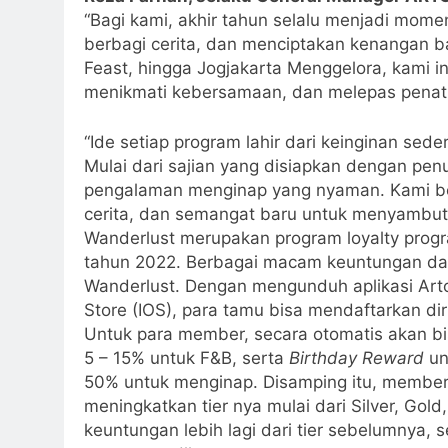
“Bagi kami, akhir tahun selalu menjadi mom
berbagi cerita, dan menciptakan kenangan ba
Feast, hingga Jogjakarta Menggelora, kami 
menikmati kebersamaan, dan melepas penat s
“Ide setiap program lahir dari keinginan sed
Mulai dari sajian yang disiapkan dengan pen
pengalaman menginap yang nyaman. Kami b
cerita, dan semangat baru untuk menyambut
Wanderlust merupakan program loyalty progra
tahun 2022. Berbagai macam keuntungan dap
Wanderlust. Dengan mengunduh aplikasi Artot
Store (IOS), para tamu bisa mendaftarkan di
Untuk para member, secara otomatis akan b
5 – 15% untuk F&B, serta
Birthday Reward
un
50% untuk menginap. Disamping itu, member 
meningkatkan tier nya mulai dari Silver, Go
keuntungan lebih lagi dari tier sebelumnya, s