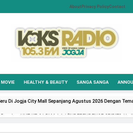
About
Privacy Policy
Contact
VOKS Radio Jogja
Your Soul Your Hits
MOVIE
HEALTHY & BEAUTY
SANGA SANGA
ANNO
eru Di Jogja City Mall Sepanjang Agustus 2026 Dengan Tema
Rayakan HUT KE-81 RI Melalui “INDEPENDENCE SPIRIT”, Had