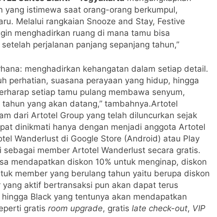
en yang istimewa saat orang-orang berkumpul,
ru. Melalui rangkaian Snooze and Stay, Festive
ingin menghadirkan ruang di mana tamu bisa
etelah perjalanan panjang sepanjang tahun,”
erhana: menghadirkan kehangatan dalam setiap detail.
uh perhatian, suasana perayaan yang hidup, hingga
erharap setiap tamu pulang membawa senyum,
 tahun yang akan datang,” tambahnya.Artotel
m dari Artotel Group yang telah diluncurkan sejak
at dinikmati hanya dengan menjadi anggota Artotel
el Wanderlust di Google Store (Android) atau Play
ri sebagai member Artotel Wanderlust secara gratis.
isa mendapatkan diskon 10% untuk menginap, diskon
tuk member yang berulang tahun yaitu berupa diskon
yang aktif bertransaksi pun akan dapat terus
ld, hingga Black yang tentunya akan mendapatkan
eperti gratis
room upgrade
, gratis
late check-out
,
VIP