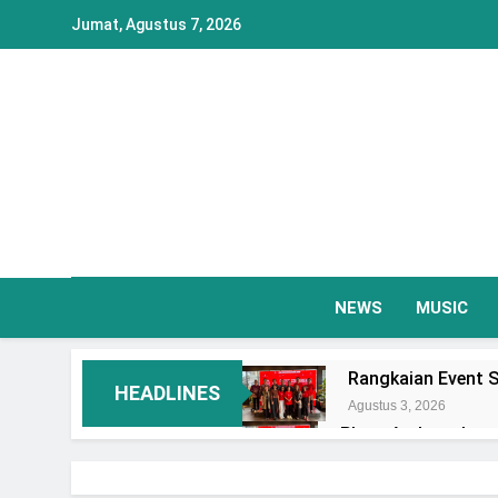
Skip
Jumat, Agustus 7, 2026
to
content
NEWS
MUSIC
Rangkaian Event S
HEADLINES
Agustus 3, 2026
Plaza Ambarrukmo 
Event Spesial
Agustus 3, 2026