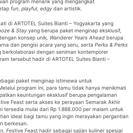
ian program menarik yang mengangkat
etap
fun
,
playful
,
edgy
dan artistik.
ati di ARTOTEL Suites Bianti – Yogyakarta yang
ooze & Stay
yang berupa paket menginap eksklusif
,
dengan konsep unik
, Wanderer Years Ahead
berupa
rna dan pengisi acara yang seru
, serta Perks & Perks
ng berkolaborasi dengan seniman kontemporer
am tersebut hadir di ARTOTEL Suites Bianti –
ebagai paket menginap istimewa untuk
elalui program ini, para tamu tidak hanya menikmati
patkan keuntungan eksklusif berupa pengalaman
tive Feast serta akses ke perayaan Semarak Akhir
i tersedia mulai dari Rp 1.888.000 per malam untuk
lihan ideal bagi tamu yang ingin merayakan pergantian
n berkesan.
 Festive Feast hadir sebagai sajian kuliner spesial