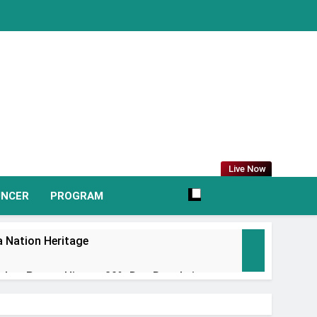
Live Now
UNCER
PROGRAM
 Nation Heritage
irkan Promo Hingga 80% Dan Rangkaian