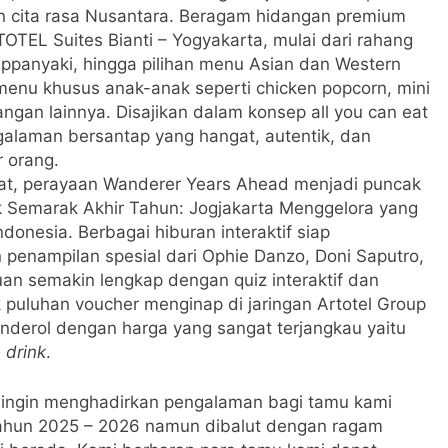
n cita rasa Nusantara. Beragam hidangan premium
TOTEL Suites Bianti – Yogyakarta, mulai dari rahang
eppanyaki, hingga pilihan menu Asian dan Western
a menu khusus anak-anak seperti chicken popcorn, mini
angan lainnya. Disajikan dalam konsep all you can eat
galaman bersantap yang hangat, autentik, dan
 orang.
t, perayaan Wanderer Years Ahead menjadi puncak
 Semarak Akhir Tahun: Jogjakarta Menggelora yang
ndonesia. Berbagai hiburan interaktif siap
enampilan spesial dari Ophie Danzo, Doni Saputro,
uan semakin lengkap dengan quiz interaktif dan
 puluhan voucher menginap di jaringan Artotel Group
nderol dengan harga yang sangat terjangkau yaitu
 drink
.
i ingin menghadirkan pengalaman bagi tamu kami
tahun 2025 – 2026 namun dibalut dengan ragam