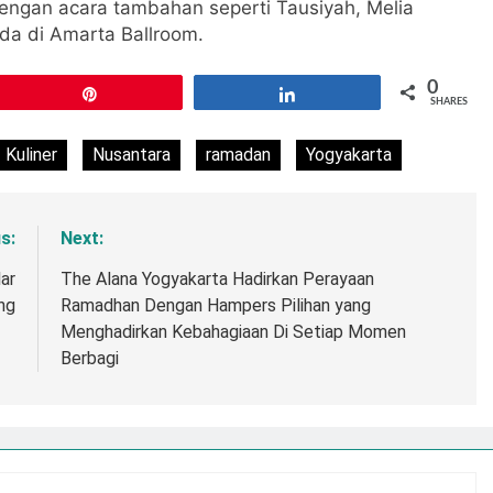
engan acara tambahan seperti Tausiyah, Melia
a di Amarta Ballroom.
0
Pin
Share
SHARES
Kuliner
Nusantara
ramadan
Yogyakarta
s:
Next:
ar
The Alana Yogyakarta Hadirkan Perayaan
ng
Ramadhan Dengan Hampers Pilihan yang
Menghadirkan Kebahagiaan Di Setiap Momen
Berbagi