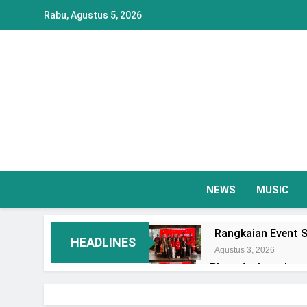
Skip
Rabu, Agustus 5, 2026
to
content
NEWS
MUSIC
Rangkaian Event S
HEADLINES
Agustus 3, 2026
Plaza Ambarrukmo 
Event Spesial
Agustus 3, 2026