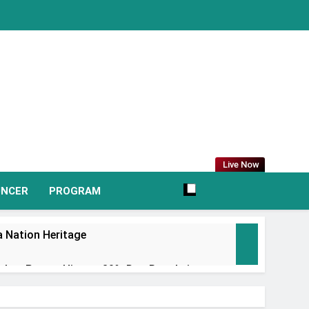
Live Now
UNCER
PROGRAM
 Nation Heritage
irkan Promo Hingga 80% Dan Rangkaian