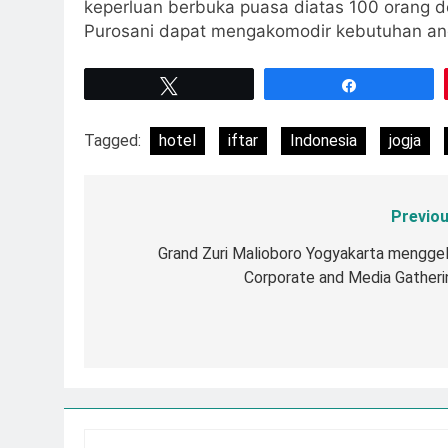
keperluan berbuka puasa diatas 100 orang d
Purosani dapat mengakomodir kebutuhan and
Tweet
Share
Tagged:
hotel
iftar
Indonesia
jogja
Previou
Navigasi
pos
Grand Zuri Malioboro Yogyakarta menggel
Corporate and Media Gatheri