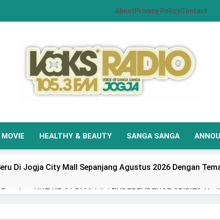
About
Privacy Policy
Contact
VOKS Radio Jogja
Your Soul Your Hits
MOVIE
HEALTHY & BEAUTY
SANGA SANGA
ANNO
eru Di Jogja City Mall Sepanjang Agustus 2026 Dengan Tema
Rayakan HUT KE-81 RI Melalui “INDEPENDENCE SPIRIT”, Had