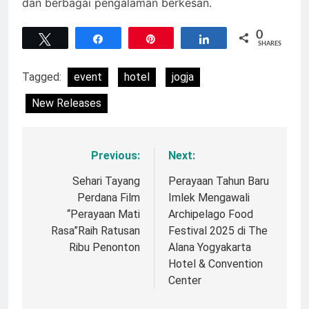
dan berbagai pengalaman berkesan.
0
Tweet
Share
Pin
Share
SHARES
Tagged:
event
hotel
jogja
New Releases
Previous:
Next:
Navigasi
pos
Sehari Tayang
Perayaan Tahun Baru
Perdana Film
Imlek Mengawali
“Perayaan Mati
Archipelago Food
Rasa”Raih Ratusan
Festival 2025 di The
Ribu Penonton
Alana Yogyakarta
Hotel & Convention
Center