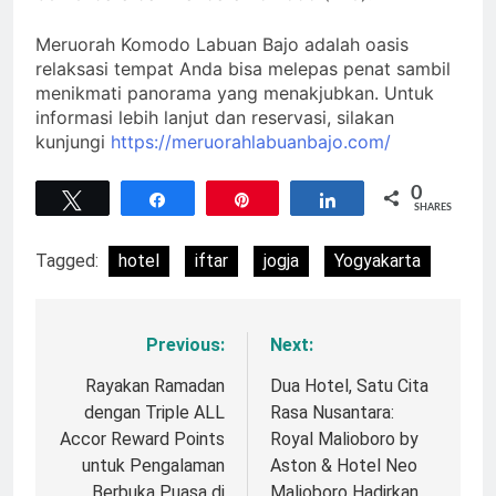
Meruorah Komodo Labuan Bajo adalah oasis
relaksasi tempat Anda bisa melepas penat sambil
menikmati panorama yang menakjubkan. Untuk
informasi lebih lanjut dan reservasi, silakan
kunjungi
https://meruorahlabuanbajo.com/
0
Tweet
Share
Pin
Share
SHARES
Tagged:
hotel
iftar
jogja
Yogyakarta
Previous:
Next:
Navigasi
pos
Rayakan Ramadan
Dua Hotel, Satu Cita
dengan Triple ALL
Rasa Nusantara:
Accor Reward Points
Royal Malioboro by
untuk Pengalaman
Aston & Hotel Neo
Berbuka Puasa di
Malioboro Hadirkan