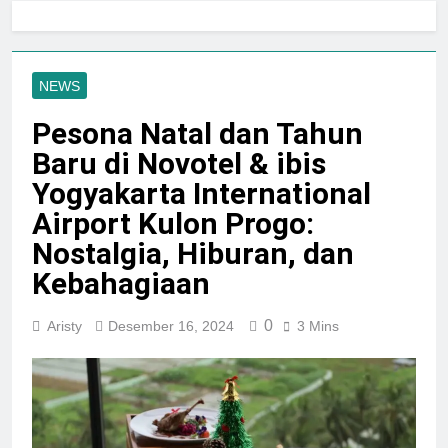
Jogja City Mall Sepanjang
Agustus 2026 Dengan Tema
Agustus 3, 2026
Nation Heritage
Plaza Ambarrukmo Rayakan
HUT KE-81 RI
NEWS
Melalui “INDEPENDENCE
Agustus 3, 2026
SPIRIT”, Hadirkan Promo
Pesona Natal dan Tahun
Hingga 80% Dan Rangkaian
Event Spesial
Baru di Novotel & ibis
Yogyakarta International
Airport Kulon Progo:
Nostalgia, Hiburan, dan
Kebahagiaan
0
Aristy
Desember 16, 2024
3 Mins