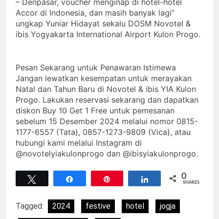
– Denpasar, voucher menginap di hotel-hotel
Accor di Indonesia, dan masih banyak lagi”
ungkap Yuniar Hidayat sekalu DOSM Novotel &
ibis Yogyakarta International Airport Kulon Progo.
Pesan Sekarang untuk Penawaran Istimewa
Jangan lewatkan kesempatan untuk merayakan
Natal dan Tahun Baru di Novotel & ibis YIA Kulon
Progo. Lakukan reservasi sekarang dan dapatkan
diskon Buy 10 Get 1 Free untuk pemesanan
sebelum 15 Desember 2024 melalui nomor 0815-
1177-6557 (Tata), 0857-1273-9809 (Vica), atau
hubungi kami melalui Instagram di
@novotelyiakulonprogo dan @ibisyiakulonprogo.
0
Tweet
Share
Pin
Share
SHARES
Tagged:
2024
festive
hotel
jogja