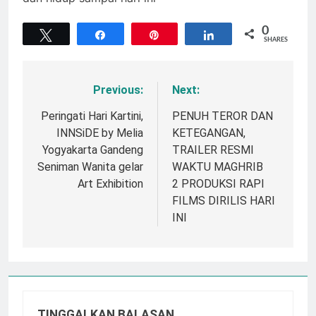
0
Tweet
Share
Pin
Share
SHARES
Previous:
Next:
Navigasi
pos
Peringati Hari Kartini,
PENUH TEROR DAN
INNSiDE by Melia
KETEGANGAN,
Yogyakarta Gandeng
TRAILER RESMI
Seniman Wanita gelar
WAKTU MAGHRIB
Art Exhibition
2 PRODUKSI RAPI
FILMS DIRILIS HARI
INI
TINGGALKAN BALASAN