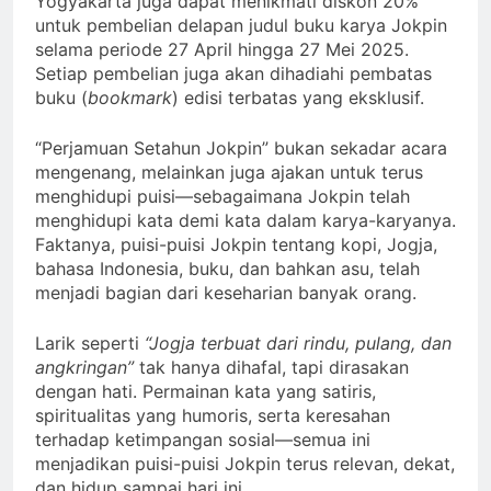
Yogyakarta juga dapat menikmati diskon 20%
untuk pembelian delapan judul buku karya Jokpin
selama periode 27 April hingga 27 Mei 2025.
Setiap pembelian juga akan dihadiahi pembatas
buku (
bookmark
) edisi terbatas yang eksklusif.
“Perjamuan Setahun Jokpin” bukan sekadar acara
mengenang, melainkan juga ajakan untuk terus
menghidupi puisi—sebagaimana Jokpin telah
menghidupi kata demi kata dalam karya-karyanya.
Faktanya, puisi-puisi Jokpin tentang kopi, Jogja,
bahasa Indonesia, buku, dan bahkan asu, telah
menjadi bagian dari keseharian banyak orang.
Larik seperti
“Jogja terbuat dari rindu, pulang, dan
angkringan”
tak hanya dihafal, tapi dirasakan
dengan hati. Permainan kata yang satiris,
spiritualitas yang humoris, serta keresahan
terhadap ketimpangan sosial—semua ini
menjadikan puisi-puisi Jokpin terus relevan, dekat,
dan hidup sampai hari ini