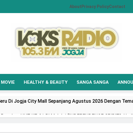
About
Privacy Policy
Contact
VOKS Radio Jogja
Your Soul Your Hits
MOVIE
HEALTHY & BEAUTY
SANGA SANGA
ANNO
eru Di Jogja City Mall Sepanjang Agustus 2026 Dengan Tema
Rayakan HUT KE-81 RI Melalui “INDEPENDENCE SPIRIT”, Had