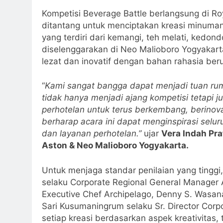
Kompetisi Beverage Battle berlangsung di Ro
ditantang untuk menciptakan kreasi minum
yang terdiri dari kemangi, teh melati, kedon
diselenggarakan di Neo Malioboro Yogyakar
lezat dan inovatif dengan bahan rahasia be
“
Kami sangat bangga dapat menjadi tuan ruma
tidak hanya menjadi ajang kompetisi tetapi j
perhotelan untuk terus berkembang, berinov
berharap acara ini dapat menginspirasi selur
dan layanan perhotelan.”
ujar
Vera Indah Pra
Aston & Neo Malioboro Yogyakarta.
Untuk menjaga standar penilaian yang tinggi, 
selaku Corporate Regional General Manager 
Executive Chef Archipelago, Denny S. Wasan
Sari Kusumaningrum selaku Sr. Director Cor
setiap kreasi berdasarkan aspek kreativitas,