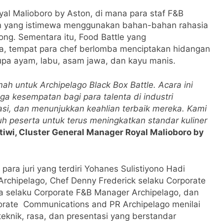
yal Malioboro by Aston, di mana para staf F&B
an yang istimewa menggunakan bahan-bahan rahasia
dong. Sementara itu, Food Battle yang
ta, tempat para chef berlomba menciptakan hidangan
rupa ayam, labu, asam jawa, dan kayu manis.
h untuk Archipelago Black Box Battle. Acara ini
uga kesempatan bagi para talenta di industri
asi, dan menunjukkan keahlian terbaik mereka. Kami
uh peserta untuk terus meningkatkan standar kuliner
tiwi, Cluster General Manager Royal Malioboro by
para juri yang terdiri Yohanes Sulistiyono Hadi
Archipelago, Chef Denny Frederick selaku Corporate
a selaku Corporate F&B Manager Archipelago, dan
porate Communications and PR Archipelago menilai
 teknik, rasa, dan presentasi yang berstandar