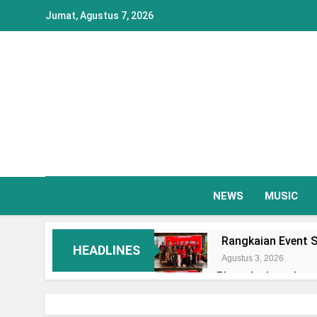
Skip
Jumat, Agustus 7, 2026
to
content
NEWS
MUSIC
Rangkaian Event S
HEADLINES
Agustus 3, 2026
Plaza Ambarrukmo 
Event Spesial
Agustus 3, 2026