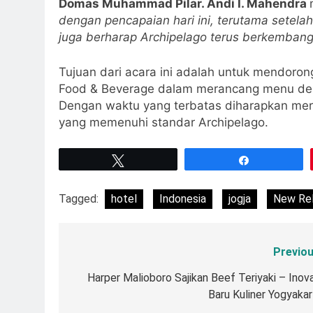
Domas Muhammad Pilar. Andi I. Mahendra
dengan pencapaian hari ini, terutama setel
juga berharap Archipelago terus berkembang 
Tujuan dari acara ini adalah untuk mendoro
Food & Beverage dalam merancang menu den
Dengan waktu yang terbatas diharapkan me
yang memenuhi standar Archipelago.
Tweet
Share
Tagged:
hotel
Indonesia
jogja
New Re
Previou
Navigasi
pos
Harper Malioboro Sajikan Beef Teriyaki – Inova
Baru Kuliner Yogyakar