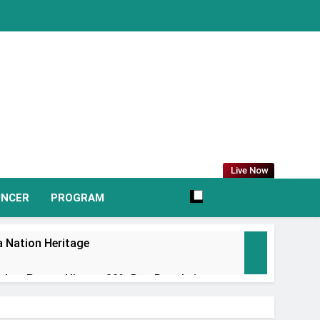
Live Now
UNCER
PROGRAM
 Nation Heritage
irkan Promo Hingga 80% Dan Rangkaian