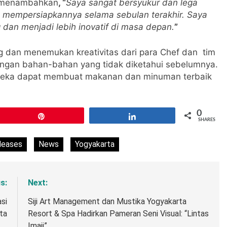
menambahkan
, “
Saya sangat bersyukur dan lega
ah mempersiapkannya selama sebulan terakhir. Saya
dan menjadi lebih inovatif di masa depan.
”
ng dan menemukan kreativitas dari para Chef dan tim
gan bahan-bahan yang tidak diketahui sebelumnya.
reka dapat membuat makanan dan minuman terbaik
0
Pin
Share
SHARES
leases
News
Yogyakarta
s:
Next:
si
Siji Art Management dan Mustika Yogyakarta
ta
Resort & Spa Hadirkan Pameran Seni Visual: “Lintas
Imaji”