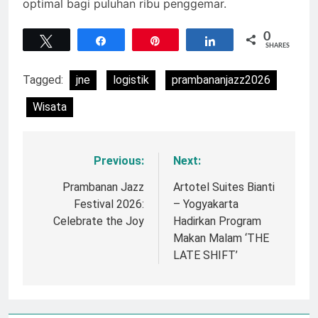
optimal bagi puluhan ribu penggemar.
0
Tweet
Share
Pin
Share
SHARES
Tagged:
jne
logistik
prambananjazz2026
Wisata
Previous:
Next:
Navigasi
pos
Prambanan Jazz
Artotel Suites Bianti
Festival 2026:
– Yogyakarta
Celebrate the Joy
Hadirkan Program
Makan Malam ‘THE
LATE SHIFT’