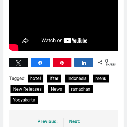
0
Tweet
Share
Pin
Share
SHARES
Tagged:
hotel
iftar
Indonesia
menu
New Releases
News
ramadhan
Yogyakarta
Previous:
Next:
Navigasi