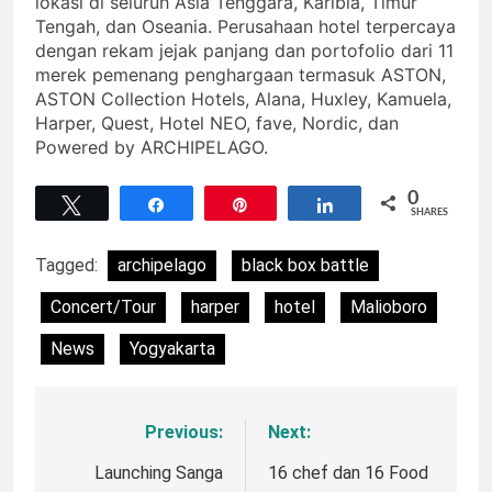
lokasi di seluruh Asia Tenggara, Karibia, Timur
Tengah, dan Oseania. Perusahaan hotel terpercaya
dengan rekam jejak panjang dan portofolio dari 11
merek pemenang penghargaan termasuk ASTON,
ASTON Collection Hotels, Alana, Huxley, Kamuela,
Harper, Quest, Hotel NEO, fave, Nordic, dan
Powered by ARCHIPELAGO.
0
Tweet
Share
Pin
Share
SHARES
Tagged:
archipelago
black box battle
Concert/Tour
harper
hotel
Malioboro
News
Yogyakarta
Previous:
Next:
Navigasi
pos
Launching Sanga
16 chef dan 16 Food