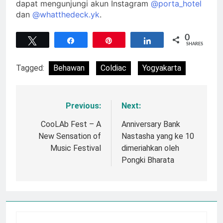
dapat mengunjungi akun Instagram
@porta_hotel
dan
@whatthedeck.yk
.
0
Tweet
Share
Pin
Share
SHARES
Tagged:
Behawan
Coldiac
Yogyakarta
Previous:
Next:
Navigasi
pos
CooLAb Fest – A
Anniversary Bank
New Sensation of
Nastasha yang ke 10
Music Festival
dimeriahkan oleh
Pongki Bharata