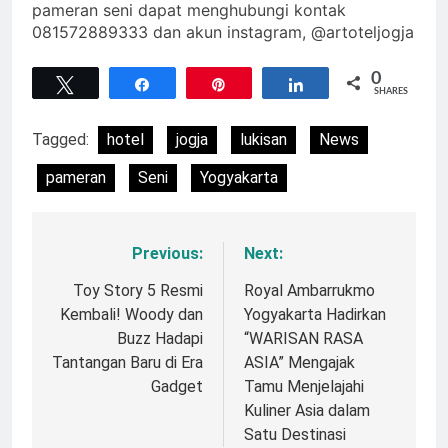
pameran seni dapat menghubungi kontak
081572889333 dan akun instagram, @artoteljogja
0
Tweet
Share
Pin
Share
SHARES
Tagged:
hotel
jogja
lukisan
News
pameran
Seni
Yogyakarta
Previous:
Next:
Navigasi
pos
Toy Story 5 Resmi
Royal Ambarrukmo
Kembali! Woody dan
Yogyakarta Hadirkan
Buzz Hadapi
“WARISAN RASA
Tantangan Baru di Era
ASIA” Mengajak
Gadget
Tamu Menjelajahi
Kuliner Asia dalam
Satu Destinasi