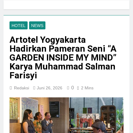
Jogja City Mall Sepanjang
Agustus 2026 Dengan Tema
Agustus 3, 2026
Nation Heritage
Plaza Ambarrukmo Rayakan
HUT KE-81 RI
HOTEL
NEWS
Melalui “INDEPENDENCE
Agustus 3, 2026
SPIRIT”, Hadirkan Promo
Artotel Yogyakarta
Hingga 80% Dan Rangkaian
Event Spesial
Hadirkan Pameran Seni “A
GARDEN INSIDE MY MIND”
Karya Muhammad Salman
Farisyi
0
Redaksi
Juni 26, 2026
2 Mins