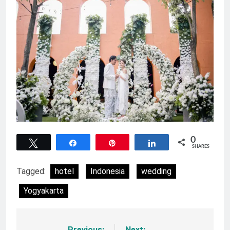
0
Tweet
Share
Pin
Share
SHARES
Tagged:
hotel
Indonesia
wedding
Yogyakarta
Previous:
Next: