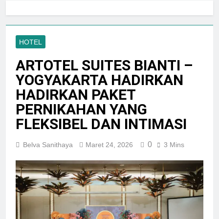
Jogja City Mall Sepanjang
Agustus 2026 Dengan Tema
Agustus 3, 2026
Nation Heritage
Plaza Ambarrukmo Rayakan
HUT KE-81 RI
HOTEL
Melalui “INDEPENDENCE
Agustus 3, 2026
SPIRIT”, Hadirkan Promo
ARTOTEL SUITES BIANTI –
Hingga 80% Dan Rangkaian
Event Spesial
YOGYAKARTA HADIRKAN
HADIRKAN PAKET
PERNIKAHAN YANG
FLEKSIBEL DAN INTIMASI
0
Belva Sanithaya
Maret 24, 2026
3 Mins