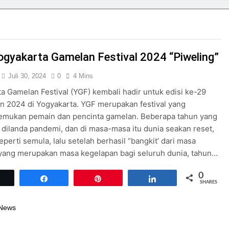
ogyakarta Gamelan Festival 2024 “Piweling”
Juli 30, 2024
0
4 Mins
a Gamelan Festival (YGF) kembali hadir untuk edisi ke-29
n 2024 di Yogyakarta. YGF merupakan festival yang
mukan pemain dan pencinta gamelan. Beberapa tahun yang
a dilanda pandemi, dan di masa-masa itu dunia seakan reset,
eperti semula, lalu setelah berhasil “bangkit’ dari masa
yang merupakan masa kegelapan bagi seluruh dunia, tahun…
0
Tweet
Share
Pin
Share
SHARES
 News