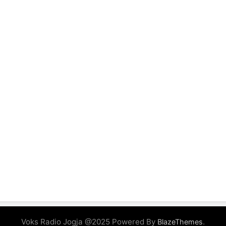
Voks Radio Jogja @2025 Powered By
.
BlazeThemes