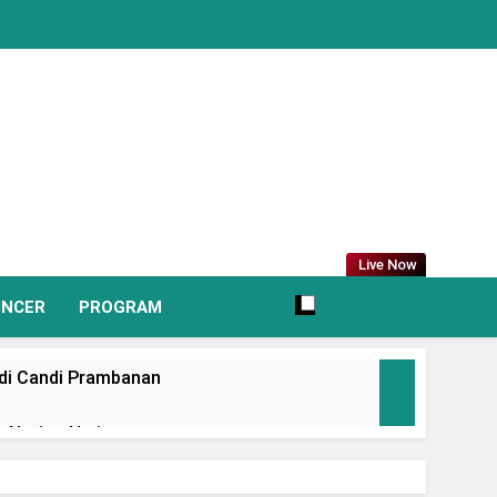
Live Now
UNCER
PROGRAM
 di Candi Prambanan
 Nation Heritage
irkan Promo Hingga 80% Dan Rangkaian