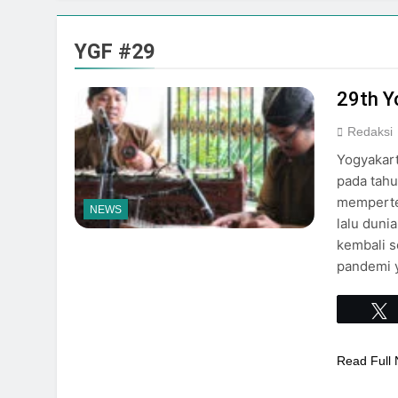
Event Spesial
Agustus 3, 2026
YGF #29
29th Y
Redaksi
Yogyakart
pada tahu
memperte
NEWS
lalu duni
kembali s
pandemi 
Read Full