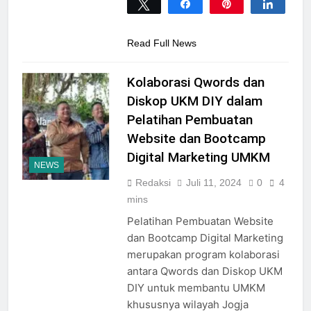
Tweet
Share
Pin
Share
0
SHARES
Read Full News
Kolaborasi Qwords dan
Diskop UKM DIY dalam
Pelatihan Pembuatan
Website dan Bootcamp
Digital Marketing UMKM
NEWS
Redaksi
Juli 11, 2024
0
4
mins
Pelatihan Pembuatan Website
dan Bootcamp Digital Marketing
merupakan program kolaborasi
antara Qwords dan Diskop UKM
DIY untuk membantu UMKM
khususnya wilayah Jogja