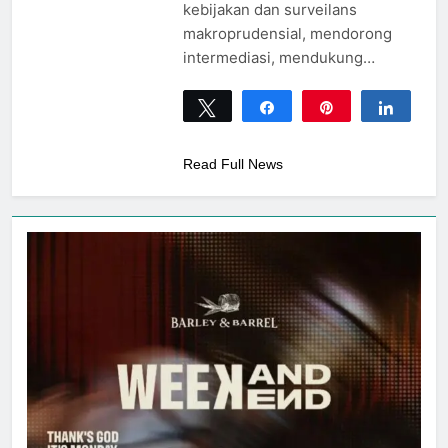
kebijakan dan surveilans
makroprudensial, mendorong
intermediasi, mendukung…
Tweet
Share
Pin
Share
0
SHARES
Read Full News