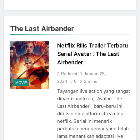
Jogja City Mall Sepanjang
Agustus 2026 Dengan Tema
Agustus 3, 2026
Nation Heritage
Plaza Ambarrukmo Rayakan
HUT KE-81 RI
The Last Airbander
Melalui “INDEPENDENCE
Agustus 3, 2026
SPIRIT”, Hadirkan Promo
Hingga 80% Dan Rangkaian
Netflix Rilis Trailer Terbaru
Event Spesial
Serial Avatar : The Last
Airbender
Redaksi
Januari 25,
2024
0
2 mins
MOVIE
Tayangan live action yang sangat
dinanti-nantikan, “Avatar: The
Last Airbender”, baru-baru ini
dirilis oleh platform streaming
netflix. Serial ini menarik
perhatian penggemar yang telah
lama menantikan adaptasi live