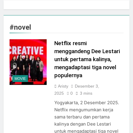
Jogja City Mall Sepanjang
Agustus 2026 Dengan Tema
Agustus 3, 2026
Nation Heritage
Plaza Ambarrukmo Rayakan
HUT KE-81 RI
#novel
Melalui “INDEPENDENCE
Agustus 3, 2026
SPIRIT”, Hadirkan Promo
Hingga 80% Dan Rangkaian
Netflix resmi
Event Spesial
menggandeng Dee Lestari
untuk pertama kalinya,
mengadaptasi tiga novel
populernya
MOVIE
Aristy
Desember 3,
2025
0
3 mins
Yogyakarta, 2 Desember 2025.
Netflix mengumumkan kerja
sama terbaru dan pertama
kalinya dengan Dee Lestari
untuk mengadaptasi tiga novel