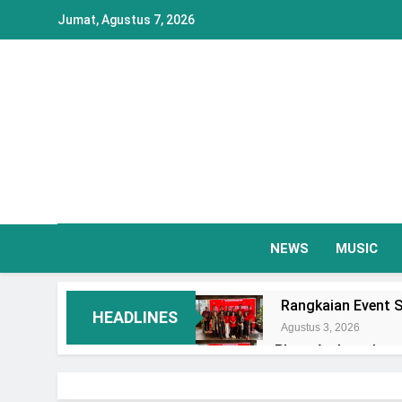
Skip
Jumat, Agustus 7, 2026
to
content
NEWS
MUSIC
Rangkaian Event S
HEADLINES
Agustus 3, 2026
Plaza Ambarrukmo 
Event Spesial
Agustus 3, 2026