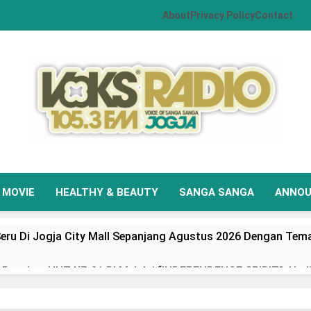
About
Privacy Policy
Contact
VOKS Radio Jogja
Your Soul Your Hits
MOVIE
HEALTHY & BEAUTY
SANGA SANGA
ANNO
eru Di Jogja City Mall Sepanjang Agustus 2026 Dengan Tema
Rayakan HUT KE-81 RI Melalui “INDEPENDENCE SPIRIT”, Had