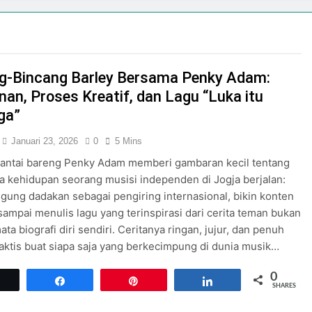
but Bulan Kemerdekaan dengan Tema “Harmoni Nusantara”
 Negeriku 2026: Perayaan HUT RI di Malioboro Mall
1, Plaza Malioboro Hadirkan kolaborasi Program Belanja Nas
g-Bincang Barley Bersama Penky Adam:
ioboro
nan, Proses Kreatif, dan Lagu “Luka itu
ga”
an Indonesia Shopping Festival Hadirkan Diskon Hingga 80
Januari 23, 2026
0
5 Mins
INDONESIA SHOPPING FESTIVAL 2026 SIAPKAN EVENT MENAR
santai bareng Penky Adam memberi gambaran kecil tentang
 kehidupan seorang musisi independen di Jogja berjalan:
gung dadakan sebagai pengiring internasional, bikin konten
mbut Kemerdekaan RI di Pakuwon Mall Jogja
, sampai menulis lagu yang terinspirasi dari cerita teman bukan
ta biografi diri sendiri. Ceritanya ringan, jujur, dan penuh
raktis buat siapa saja yang berkecimpung di dunia musik…
0
Tweet
Share
Pin
Share
SHARES