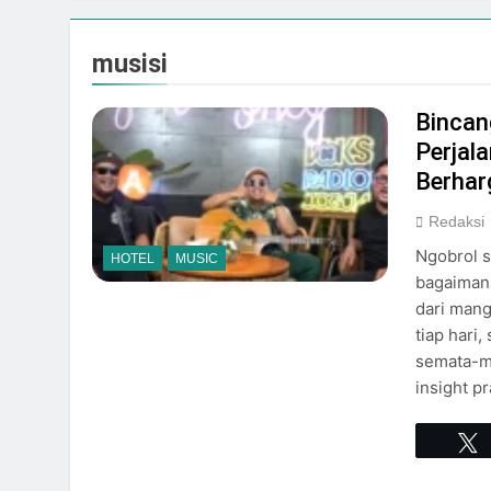
Galeria Mall Sam
Juli 31, 2026
musisi
Adinata Nusantara
Juli 31, 2026
Rayakan HUT RI ke-8
Bincan
dengan Pesona Mal
Perjala
Juli 31, 2026
Berhar
SCH Siap Semarakk
Juli 31, 2026
Redaksi
RESMI DIGELAR, 
Ngobrol 
HOTEL
MUSIC
JOGJA
bagaimana
Juli 31, 2026
dari mang
Kemeriahan Menya
tiap hari
Juli 31, 2026
semata-ma
insight p