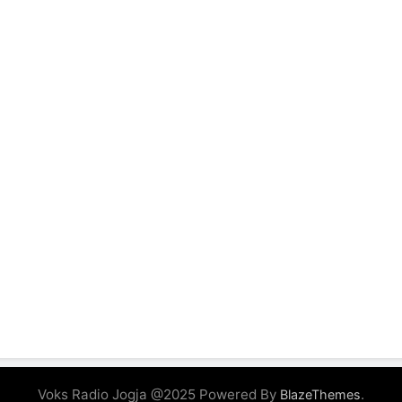
Voks Radio Jogja @2025 Powered By
.
BlazeThemes