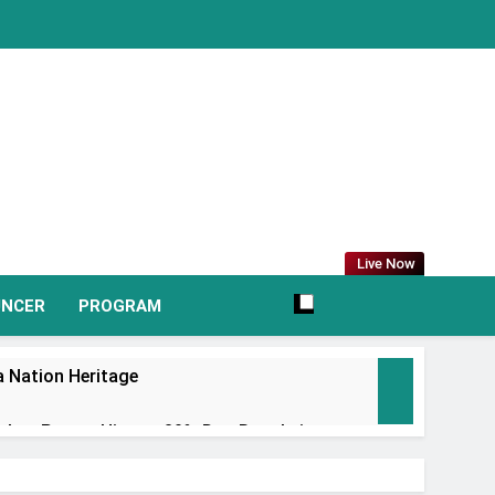
Live Now
UNCER
PROGRAM
 Nation Heritage
irkan Promo Hingga 80% Dan Rangkaian