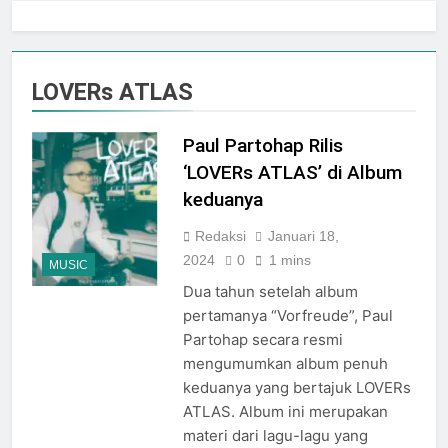
Jogja City Mall Sepanjang
Agustus 2026 Dengan Tema
Agustus 3, 2026
Nation Heritage
Plaza Ambarrukmo Rayakan
HUT KE-81 RI
LOVERs ATLAS
Melalui “INDEPENDENCE
Agustus 3, 2026
SPIRIT”, Hadirkan Promo
Hingga 80% Dan Rangkaian
Paul Partohap Rilis
Event Spesial
‘LOVERs ATLAS’ di Album
keduanya
Redaksi
Januari 18,
2024
0
1 mins
MUSIC
Dua tahun setelah album
pertamanya “Vorfreude”, Paul
Partohap secara resmi
mengumumkan album penuh
keduanya yang bertajuk LOVERs
ATLAS. Album ini merupakan
materi dari lagu-lagu yang