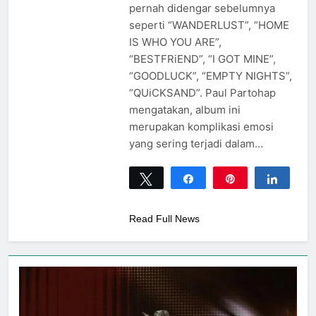
pernah didengar sebelumnya
seperti “WANDERLUST”, “HOME
IS WHO YOU ARE”,
“BESTFRiEND”, “I GOT MINE”,
“GOODLUCK”, “EMPTY NIGHTS”,
“QUiCKSAND”. Paul Partohap
mengatakan, album ini
merupakan komplikasi emosi
yang sering terjadi dalam…
Tweet
Share
Pin
Share
0
SHARES
Read Full News