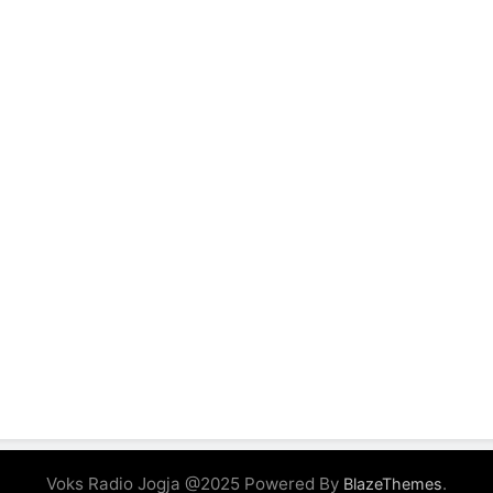
Voks Radio Jogja @2025 Powered By
.
BlazeThemes