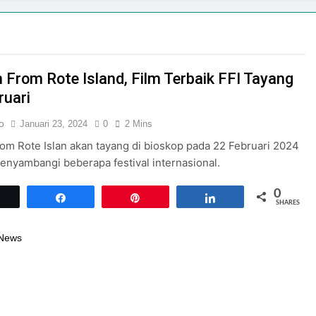
From Rote Island, Film Terbaik FFI Tayang
ruari
o
Januari 23, 2024
0
2 Mins
m Rote Islan akan tayang di bioskop pada 22 Februari 2024
enyambangi beberapa festival internasional.
0
Tweet
Share
Pin
Share
SHARES
 News