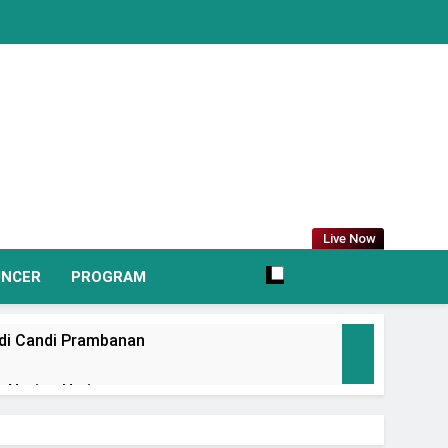
Live Now
UNCER
PROGRAM
 di Candi Prambanan
 Nation Heritage
irkan Promo Hingga 80% Dan Rangkaian