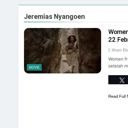
Event Spesial
Agustus 3, 2026
Jeremias Nyangoen
Women 
22 Feb
Ilham Ek
Women fro
setelah m
MOVIE
Read Full