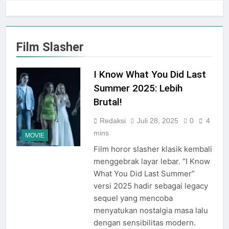
Jogja City Mall Sepanjang
Agustus 2026 Dengan Tema
Agustus 3, 2026
Nation Heritage
Plaza Ambarrukmo Rayakan
HUT KE-81 RI
Film Slasher
Melalui “INDEPENDENCE
Agustus 3, 2026
SPIRIT”, Hadirkan Promo
Hingga 80% Dan Rangkaian
I Know What You Did Last
Event Spesial
Summer 2025: Lebih
Brutal!
Redaksi
Juli 28, 2025
0
4
mins
MOVIE
Film horor slasher klasik kembali
menggebrak layar lebar. “I Know
What You Did Last Summer”
versi 2025 hadir sebagai legacy
sequel yang mencoba
menyatukan nostalgia masa lalu
dengan sensibilitas modern.