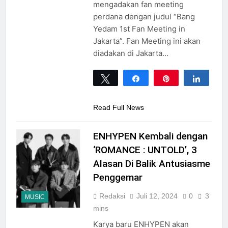
mengadakan fan meeting
perdana dengan judul “Bang
Yedam 1st Fan Meeting in
Jakarta”. Fan Meeting ini akan
diadakan di Jakarta…
Tweet
Share
Pin
Share
0
SHARES
Read Full News
ENHYPEN Kembali dengan
‘ROMANCE : UNTOLD’, 3
Alasan Di Balik Antusiasme
Penggemar
Redaksi
Juli 12, 2024
0
3
MUSIC
mins
Karya baru ENHYPEN akan