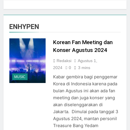
HUT KE-81 RI
Melalui “INDEPENDENCE
Agustus 3, 2026
SPIRIT”, Hadirkan Promo
Galeria Mall Sambut Bulan
Hingga 80% Dan Rangkaian
Kemerdekaan dengan Tema
ENHYPEN
Event Spesial
“Harmoni Nusantara”
Juli 31, 2026
Adinata Nusantara
Korean Fan Meeting dan
Negeriku 2026: Perayaan
HUT RI di Malioboro Mall
Konser Agustus 2024
Juli 31, 2026
Rayakan HUT RI ke-81, Plaza
Malioboro Hadirkan
Redaksi
Agustus 1,
kolaborasi Program Belanja
2024
0
3 mins
Juli 31, 2026
Nasional “Indonesia
SCH Siap Semarakkan
Kabar gembira bagi penggemar
Shopping Festival 2026”
MUSIC
Indonesia Shopping Festival
dengan Pesona Malioboro
Korea di Indonesia karena pada
Hadirkan Diskon Hingga
Juli 31, 2026
bulan Agustus ini akan ada fan
80%
RESMI DIGELAR, INDONESIA
meeting dan juga konser yang
SHOPPING FESTIVAL 2026
SIAPKAN EVENT MENARIK &
akan diselenggarakan di
Juli 31, 2026
DISKON BELANJA DI LIPPO
Jakarta. Dimulai pada tanggal 3
Kemeriahan Menyambut
PLAZA JOGJA
Kemerdekaan RI di
Agustus 2024, mantan personil
Pakuwon Mall Jogja
Treasure Bang Yedam
Juli 31, 2026