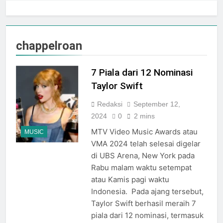
HUT KE-81 RI
Melalui “INDEPENDENCE
Agustus 3, 2026
SPIRIT”, Hadirkan Promo
Galeria Mall Sambut Bulan
Hingga 80% Dan Rangkaian
Kemerdekaan dengan Tema
chappelroan
Event Spesial
“Harmoni Nusantara”
Juli 31, 2026
Adinata Nusantara
7 Piala dari 12 Nominasi
Negeriku 2026: Perayaan
HUT RI di Malioboro Mall
Taylor Swift
Juli 31, 2026
Rayakan HUT RI ke-81, Plaza
Malioboro Hadirkan
Redaksi
September 12,
kolaborasi Program Belanja
2024
0
2 mins
Juli 31, 2026
Nasional “Indonesia
SCH Siap Semarakkan
MTV Video Music Awards atau
Shopping Festival 2026”
MUSIC
Indonesia Shopping Festival
dengan Pesona Malioboro
VMA 2024 telah selesai digelar
Hadirkan Diskon Hingga
Juli 31, 2026
di UBS Arena, New York pada
80%
RESMI DIGELAR, INDONESIA
Rabu malam waktu setempat
SHOPPING FESTIVAL 2026
SIAPKAN EVENT MENARIK &
atau Kamis pagi waktu
Juli 31, 2026
DISKON BELANJA DI LIPPO
Indonesia. Pada ajang tersebut,
Kemeriahan Menyambut
PLAZA JOGJA
Kemerdekaan RI di
Taylor Swift berhasil meraih 7
Pakuwon Mall Jogja
piala dari 12 nominasi, termasuk
Juli 31, 2026