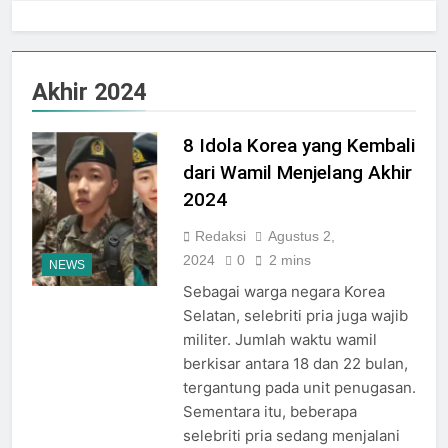
Jogja City Mall Sepanjang
Agustus 2026 Dengan Tema
Agustus 3, 2026
Nation Heritage
Plaza Ambarrukmo Rayakan
HUT KE-81 RI
Akhir 2024
Melalui “INDEPENDENCE
Agustus 3, 2026
SPIRIT”, Hadirkan Promo
Hingga 80% Dan Rangkaian
8 Idola Korea yang Kembali
Event Spesial
dari Wamil Menjelang Akhir
2024
Redaksi
Agustus 2,
2024
0
2 mins
NEWS
Sebagai warga negara Korea
Selatan, selebriti pria juga wajib
militer. Jumlah waktu wamil
berkisar antara 18 dan 22 bulan,
tergantung pada unit penugasan.
Sementara itu, beberapa
selebriti pria sedang menjalani