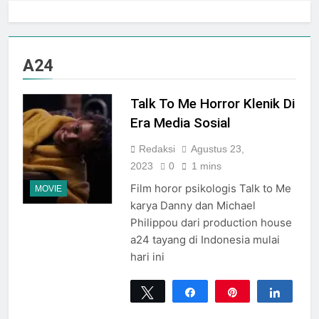
Jogja City Mall Sepanjang
Agustus 2026 Dengan Tema
Agustus 3, 2026
Nation Heritage
Plaza Ambarrukmo Rayakan
HUT KE-81 RI
A24
Melalui “INDEPENDENCE
Agustus 3, 2026
SPIRIT”, Hadirkan Promo
Hingga 80% Dan Rangkaian
Talk To Me Horror Klenik Di
Event Spesial
Era Media Sosial
Redaksi
Agustus 23,
2023
0
1 mins
Film horor psikologis Talk to Me
MOVIE
karya Danny dan Michael
Philippou dari production house
a24 tayang di Indonesia mulai
hari ini
Tweet
Share
Pin
Share
0