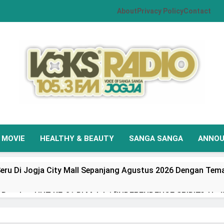
About
Privacy Policy
Contact
VOKS Radio Jogja
Your Soul Your Hits
MOVIE
HEALTHY & BEAUTY
SANGA SANGA
ANNO
eru Di Jogja City Mall Sepanjang Agustus 2026 Dengan Tema
Rayakan HUT KE-81 RI Melalui “INDEPENDENCE SPIRIT”, Had