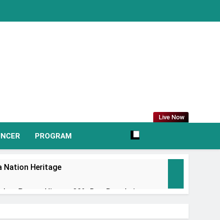
Live Now
UNCER
PROGRAM
 Nation Heritage
irkan Promo Hingga 80% Dan Rangkaian