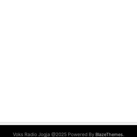
Voks Radio Jogja @2025 Powered By
.
BlazeThemes