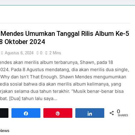
but Bulan Kemerdekaan dengan Tema “Harmoni Nusantara”
 Negeriku 2026: Perayaan HUT RI di Malioboro Mall
1, Plaza Malioboro Hadirkan kolaborasi Program Belanja Nas
Mendes Umumkan Tanggal Rilis Album Ke-5
ioboro
8 Oktober 2024
an Indonesia Shopping Festival Hadirkan Diskon Hingga 80
Agustus 6, 2024
0
2 Mins
ndes akan merilis album terbarunya, Shawn, pada 18
INDONESIA SHOPPING FESTIVAL 2026 SIAPKAN EVENT MENAR
024. Pada 8 Agustus mendatang, dia akan merilis dua single,
Why dan Isn’t That Enough. Shawn Mendes mengumumkan
edia sosial bahwa dia akan merilis album kelimanya, yang
mbut Kemerdekaan RI di Pakuwon Mall Jogja
erjakan selama dua tahun terakhir. “Musik benar-benar bisa
bat. [Dua] tahun lalu saya…
0
Tweet
Share
Pin
Share
SHARES
 News