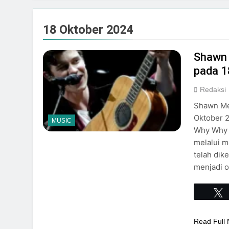
Galeria Mall Sam
Juli 31, 2026
18 Oktober 2024
Adinata Nusantara
Juli 31, 2026
Rayakan HUT RI ke-8
Shawn 
dengan Pesona Mal
pada 1
Juli 31, 2026
SCH Siap Semarakk
Redaksi
Juli 31, 2026
Shawn Me
RESMI DIGELAR, 
Oktober 2
MUSIC
JOGJA
Why Why 
Juli 31, 2026
melalui m
Kemeriahan Menya
telah dik
Juli 31, 2026
menjadi o
Read Full