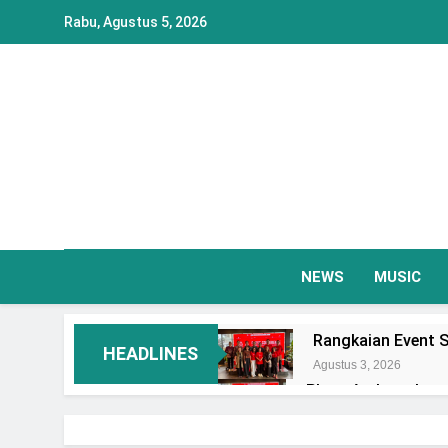
Skip
Rabu, Agustus 5, 2026
to
content
NEWS
MUSIC
Rangkaian Event S
HEADLINES
Agustus 3, 2026
Plaza Ambarrukmo 
Event Spesial
Agustus 3, 2026